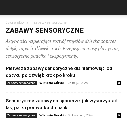
Strona główna
Zabawy sensoryczne
ZABAWY SENSORYCZNE
Aktywności wspierające rozwój zmysłów dziecka poprzez
dotyk, zapach, dźwięk i ruch. Przepisy na masy plastyczne,
sensoryczne pudełka i eksperymenty.
Pierwsze zabawy sensoryczne dla niemowląt: od
dotyku po dźwięk krok po kroku
Wiktoria Górski
-
25 maja, 2026
Zabawy sensoryczne
0
Sensoryczne zabawy na spacerze: jak wykorzystać
las, park i podwórko do nauki
Wiktoria Górski
-
18 kwietnia, 2026
Zabawy sensoryczne
0