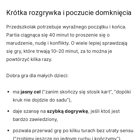
Krótka rozgrywka i poczucie domknięcia
Przedszkolak potrzebuje wyraźnego początku i końca.
Partia ciągnąca się 40 minut to proszenie się o
marudzenie, nudę i konflikty. O wiele lepiej sprawdzają
się gry, które trwają 10–20 minut, za to można je
powtórzyć kilka razy.
Dobra gra dla małych dzieci:
ma
jasny cel
(“zanim skończy się stosik kart”, “dopóki
kruk nie dojdzie do sadu”),
daje szansę na
szybką dogrywkę
, jeśli ktoś jest
bardzo zawiedziony,
pozwala przerwać grę po kilku turach bez utraty sensu
(“zrobimy jeszcze po jednym ruchu i kończymy”).