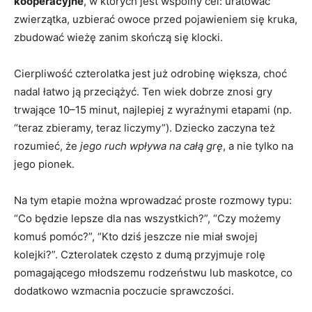
kooperacyjne
, w których jest wspólny cel: uratować
zwierzątka, uzbierać owoce przed pojawieniem się kruka,
zbudować wieżę zanim skończą się klocki.
Cierpliwość czterolatka jest już odrobinę większa, choć
nadal łatwo ją przeciążyć. Ten wiek dobrze znosi gry
trwające 10–15 minut, najlepiej z wyraźnymi etapami (np.
“teraz zbieramy, teraz liczymy”). Dziecko zaczyna też
rozumieć, że
jego ruch wpływa na całą grę
, a nie tylko na
jego pionek.
Na tym etapie można wprowadzać proste rozmowy typu:
“Co będzie lepsze dla nas wszystkich?”, “Czy możemy
komuś pomóc?”, “Kto dziś jeszcze nie miał swojej
kolejki?”. Czterolatek często z dumą przyjmuje rolę
pomagającego młodszemu rodzeństwu lub maskotce, co
dodatkowo wzmacnia poczucie sprawczości.