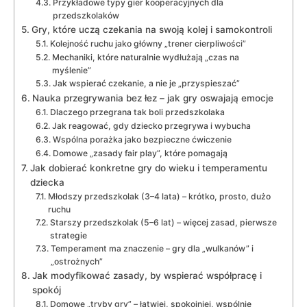
Przykładowe typy gier kooperacyjnych dla
przedszkolaków
Gry, które uczą czekania na swoją kolej i samokontroli
Kolejność ruchu jako główny „trener cierpliwości”
Mechaniki, które naturalnie wydłużają „czas na
myślenie”
Jak wspierać czekanie, a nie je „przyspieszać”
Nauka przegrywania bez łez – jak gry oswajają emocje
Dlaczego przegrana tak boli przedszkolaka
Jak reagować, gdy dziecko przegrywa i wybucha
Wspólna porażka jako bezpieczne ćwiczenie
Domowe „zasady fair play”, które pomagają
Jak dobierać konkretne gry do wieku i temperamentu
dziecka
Młodszy przedszkolak (3–4 lata) – krótko, prosto, dużo
ruchu
Starszy przedszkolak (5–6 lat) – więcej zasad, pierwsze
strategie
Temperament ma znaczenie – gry dla „wulkanów” i
„ostrożnych”
Jak modyfikować zasady, by wspierać współpracę i
spokój
Domowe „tryby gry” – łatwiej, spokojniej, wspólnie