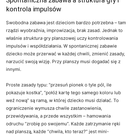
Spontaniczna zabawa a struktura gry i
kontrola impulsów
Swobodna zabawa jest dzieciom bardzo potrzebna – tam
rządzi wyobraźnia, improwizacja, brak zasad. Jednak to
właśnie
struktura
gry planszowej uczy kontrolowania
impulsów i współdziałania. W spontanicznej zabawie
dziecko może przerwać w każdej chwili, zmienić zasady,
narzucić swoją wizję. Przy planszy musi dogadać się z
innymi.
Proste zasady typu: “przesuń pionek o tyle pól, ile
pokazuje kostka”, “połóż kartę tego samego koloru lub
weź nową” są ramą, w której dziecko musi działać. To
ograniczenie wymusza chwile zastanowienia,
przewidywania, a przede wszystkim – hamowania
odruchu “zrobię po swojemu”. Każde zatrzymanie ręki
nad planszą, każde “chwila, kto teraz?” jest mini-