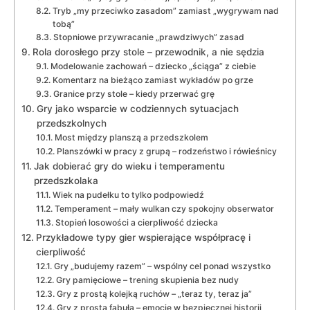
Tryb „my przeciwko zasadom” zamiast „wygrywam nad
tobą”
Stopniowe przywracanie „prawdziwych” zasad
Rola dorosłego przy stole – przewodnik, a nie sędzia
Modelowanie zachowań – dziecko „ściąga” z ciebie
Komentarz na bieżąco zamiast wykładów po grze
Granice przy stole – kiedy przerwać grę
Gry jako wsparcie w codziennych sytuacjach
przedszkolnych
Most między planszą a przedszkolem
Planszówki w pracy z grupą – rodzeństwo i rówieśnicy
Jak dobierać gry do wieku i temperamentu
przedszkolaka
Wiek na pudełku to tylko podpowiedź
Temperament – mały wulkan czy spokojny obserwator
Stopień losowości a cierpliwość dziecka
Przykładowe typy gier wspierające współpracę i
cierpliwość
Gry „budujemy razem” – wspólny cel ponad wszystko
Gry pamięciowe – trening skupienia bez nudy
Gry z prostą kolejką ruchów – „teraz ty, teraz ja”
Gry z prostą fabułą – emocje w bezpiecznej historii