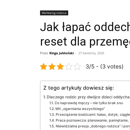
Wellbeing rodzica
Jak łapać oddec
reset dla przem
Przez
Kinga Jabłoński
-
27 kwietnia, 2026
3/5 - (3 votes)
Z tego artykuły dowiesz się:
Dlaczego rodzic przy dwójce dzieci oddycha
Co naprawdę męczy – nie tylko brak snu
Mit „ogarniania wszystkiego”
Przeciążenie bodźcami: hałas, dotyk, ciągł
Praca poznawcza: planowanie, pamiętanie,
Niewidzialna presja „dobrego rodzica” i po