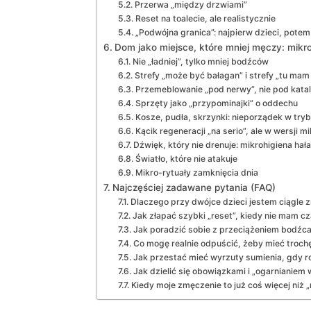
Przerwa „między drzwiami”
Reset na toalecie, ale realistycznie
„Podwójna granica”: najpierw dzieci, potem
Dom jako miejsce, które mniej męczy: mikr
Nie „ładniej”, tylko mniej bodźców
Strefy „może być bałagan” i strefy „tu ma
Przemeblowanie „pod nerwy”, nie pod kata
Sprzęty jako „przypominajki” o oddechu
Kosze, pudła, skrzynki: nieporządek w trybi
Kącik regeneracji „na serio”, ale w wersji mi
Dźwięk, który nie drenuje: mikrohigiena hał
Światło, które nie atakuje
Mikro-rytuały zamknięcia dnia
Najczęściej zadawane pytania (FAQ)
Dlaczego przy dwójce dzieci jestem ciągl
Jak złapać szybki „reset”, kiedy nie mam 
Jak poradzić sobie z przeciążeniem bodźca
Co mogę realnie odpuścić, żeby mieć trochę
Jak przestać mieć wyrzuty sumienia, gdy ro
Jak dzielić się obowiązkami i „ogarnianiem
Kiedy moje zmęczenie to już coś więcej niż „