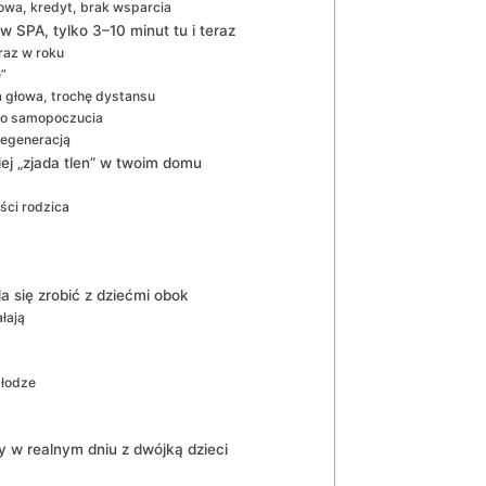
wa, kredyt, brak wsparcia
 SPA, tylko 3–10 minut tu i teraz
raz w roku
”
za głowa, trochę dystansu
go samopoczucia
regeneracją
ej „zjada tlen” w twoim domu
ści rodzica
a się zrobić z dziećmi obok
łają
dłodze
 w realnym dniu z dwójką dzieci