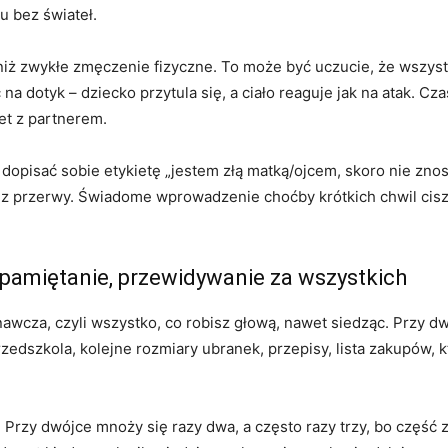
u bez świateł.
niż zwykłe zmęczenie fizyczne. To może być uczucie, że wszystko
na dotyk – dziecko przytula się, a ciało reaguje jak na atak. 
et z partnerem.
dopisać sobie etykietę „jestem złą matką/ojcem, skoro nie znoszę
bez przerwy. Świadome wprowadzenie choćby krótkich chwil ciszy 
pamiętanie, przewidywanie za wszystkich
nawcza, czyli wszystko, co robisz głową, nawet siedząc. Przy dwó
edszkola, kolejne rozmiary ubranek, przepisy, lista zakupów, k
. Przy dwójce mnoży się razy dwa, a często razy trzy, bo część 