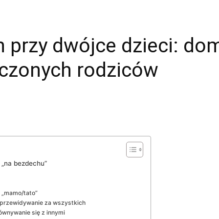
h przy dwójce dzieci: d
ęczonych rodziców
 „na bezdechu”
e „mamo/tato”
 przewidywanie za wszystkich
równywanie się z innymi