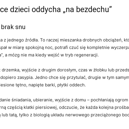
jce dzieci oddycha „na bezdechu”
 brak snu
 z jednego źródła. To raczej mieszanka drobnych obciążeń, któ
spał w miarę spokojną noc, potrafi czuć się kompletnie wyczerpa
”, a mózg nie ma kiedy wejść w tryb regeneracji.
: drzemka, wyjście z drugim dorosłym, czas w żłobku lub przeds
ie dopiero zasypia. Jedno chce się przytulać, drugie w tym samy
niesione tętno, napięte barki, płytki oddech.
danie śniadania, ubieranie, wyjście z domu – pochłaniają ogro
ną częścią klatki piersiowej, odczucie, że każda kolejna prośba 
 lub tatą, tylko z biologią układu nerwowego przeciążonego bo