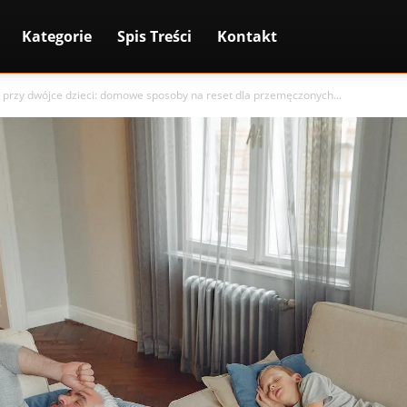
Kategorie
Spis Treści
Kontakt
 przy dwójce dzieci: domowe sposoby na reset dla przemęczonych...