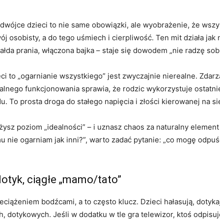
dwójce dzieci to nie same obowiązki, ale wyobrażenie, że wszy
wój osobisty, a do tego uśmiech i cierpliwość. Ten mit działa jak
ałda prania, włączona bajka – staje się dowodem „nie radzę sobi
 to „ogarnianie wszystkiego” jest zwyczajnie nierealne. Zdarzaj
alnego funkcjonowania sprawia, że rodzic wykorzystuje ostatni
. To prosta droga do stałego napięcia i złości kierowanej na 
ysz poziom „idealności” – i uznasz chaos za naturalny element 
 nie ogarniam jak inni?”, warto zadać pytanie: „co mogę odpuści
dotyk, ciągłe „mamo/tato”
ciążeniem bodźcami, a to często klucz. Dzieci hałasują, dotyka
dotykowych. Jeśli w dodatku w tle gra telewizor, ktoś odpisuje