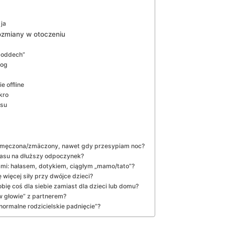
 ja
ozmiany w otoczeniu
m oddech”
log
e offline
kro
asu
e zmęczona/zmäczony, nawet gdy przesypiam noc?
czasu na dłuższy odpoczynek?
mi: hałasem, dotykiem, ciągłym „mamo/tato”?
 więcej siły przy dwójce dzieci?
bię coś dla siebie zamiast dla dzieci lub domu?
 w głowie” z partnerem?
normalne rodzicielskie padnięcie”?