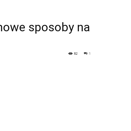
omowe sposoby na
82
1