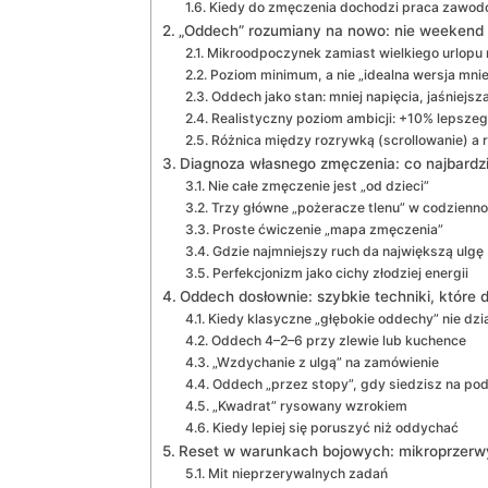
Kiedy do zmęczenia dochodzi praca zawodo
„Oddech” rozumiany na nowo: nie weekend w
Mikroodpoczynek zamiast wielkiego urlopu 
Poziom minimum, a nie „idealna wersja mnie
Oddech jako stan: mniej napięcia, jaśniejs
Realistyczny poziom ambicji: +10% lepsze
Różnica między rozrywką (scrollowanie) a 
Diagnoza własnego zmęczenia: co najbardzi
Nie całe zmęczenie jest „od dzieci”
Trzy główne „pożeracze tlenu” w codzienno
Proste ćwiczenie „mapa zmęczenia”
Gdzie najmniejszy ruch da największą ulgę
Perfekcjonizm jako cichy złodziej energii
Oddech dosłownie: szybkie techniki, które d
Kiedy klasyczne „głębokie oddechy” nie dzia
Oddech 4–2–6 przy zlewie lub kuchence
„Wzdychanie z ulgą” na zamówienie
Oddech „przez stopy”, gdy siedzisz na po
„Kwadrat” rysowany wzrokiem
Kiedy lepiej się poruszyć niż oddychać
Reset w warunkach bojowych: mikroprzerwy
Mit nieprzerywalnych zadań