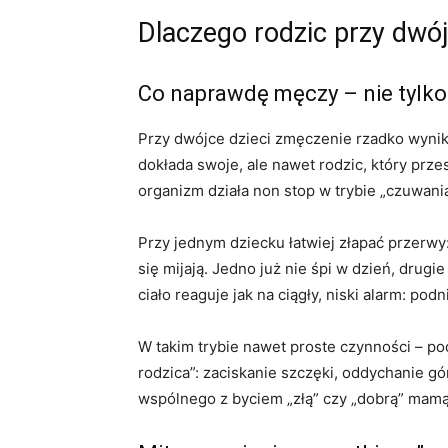
Dlaczego rodzic przy dwó
Co naprawdę męczy – nie tylko
Przy dwójce dzieci zmęczenie rzadko wynika
dokłada swoje, ale nawet rodzic, który prze
organizm działa non stop w trybie „czuwania
Przy jednym dziecku łatwiej złapać przerwy
się mijają. Jedno już nie śpi w dzień, drug
ciało reaguje jak na ciągły, niski alarm: pod
W takim trybie nawet proste czynności – po
rodzica”: zaciskanie szczęki, oddychanie gór
wspólnego z byciem „złą” czy „dobrą” mamą