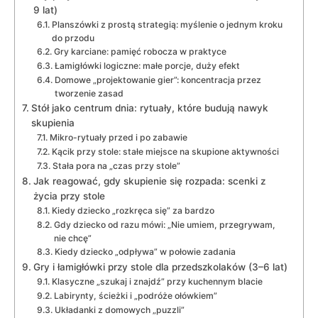
9 lat)
Planszówki z prostą strategią: myślenie o jednym kroku
do przodu
Gry karciane: pamięć robocza w praktyce
Łamigłówki logiczne: małe porcje, duży efekt
Domowe „projektowanie gier”: koncentracja przez
tworzenie zasad
Stół jako centrum dnia: rytuały, które budują nawyk
skupienia
Mikro-rytuały przed i po zabawie
Kącik przy stole: stałe miejsce na skupione aktywności
Stała pora na „czas przy stole”
Jak reagować, gdy skupienie się rozpada: scenki z
życia przy stole
Kiedy dziecko „rozkręca się” za bardzo
Gdy dziecko od razu mówi: „Nie umiem, przegrywam,
nie chcę”
Kiedy dziecko „odpływa” w połowie zadania
Gry i łamigłówki przy stole dla przedszkolaków (3–6 lat)
Klasyczne „szukaj i znajdź” przy kuchennym blacie
Labirynty, ścieżki i „podróże ołówkiem”
Układanki z domowych „puzzli”