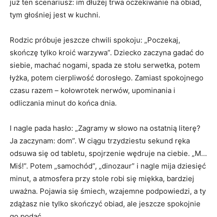
już ten scenariusz: im dłużej trwa oczekiwanie na obiad,
tym głośniej jest w kuchni.
Rodzic próbuje jeszcze chwili spokoju: „Poczekaj,
skończę tylko kroić warzywa”. Dziecko zaczyna gadać do
siebie, machać nogami, spada ze stołu serwetka, potem
łyżka, potem cierpliwość dorosłego. Zamiast spokojnego
czasu razem – kołowrotek nerwów, upominania i
odliczania minut do końca dnia.
I nagle pada hasło: „Zagramy w słowo na ostatnią literę?
Ja zaczynam: dom”. W ciągu trzydziestu sekund ręka
odsuwa się od tabletu, spojrzenie wędruje na ciebie. „M…
Miś!”. Potem „samochód”, „dinozaur” i nagle mija dziesięć
minut, a atmosfera przy stole robi się miękka, bardziej
uważna. Pojawia się śmiech, wzajemne podpowiedzi, a ty
zdążasz nie tylko skończyć obiad, ale jeszcze spokojnie
go podać.