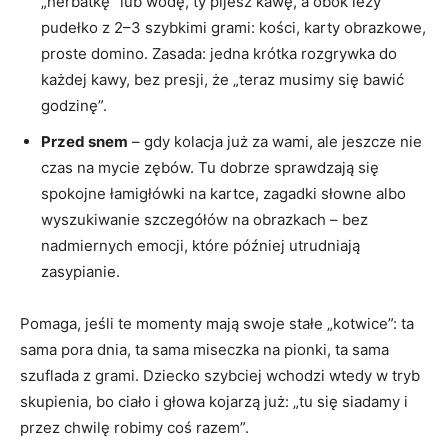
„herbatkę” lub wodę, ty pijesz kawę, a obok leży
pudełko z 2–3 szybkimi grami: kości, karty obrazkowe,
proste domino. Zasada: jedna krótka rozgrywka do
każdej kawy, bez presji, że „teraz musimy się bawić
godzinę”.
Przed snem
– gdy kolacja już za wami, ale jeszcze nie
czas na mycie zębów. Tu dobrze sprawdzają się
spokojne łamigłówki na kartce, zagadki słowne albo
wyszukiwanie szczegółów na obrazkach – bez
nadmiernych emocji, które później utrudniają
zasypianie.
Pomaga, jeśli te momenty mają swoje stałe „kotwice”: ta
sama pora dnia, ta sama miseczka na pionki, ta sama
szuflada z grami. Dziecko szybciej wchodzi wtedy w tryb
skupienia, bo ciało i głowa kojarzą już: „tu się siadamy i
przez chwilę robimy coś razem”.