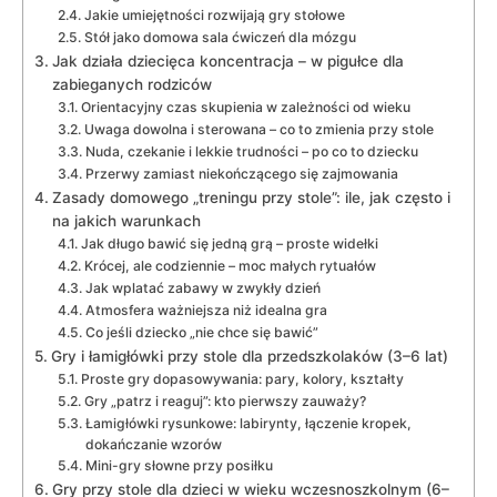
Jakie umiejętności rozwijają gry stołowe
Stół jako domowa sala ćwiczeń dla mózgu
Jak działa dziecięca koncentracja – w pigułce dla
zabieganych rodziców
Orientacyjny czas skupienia w zależności od wieku
Uwaga dowolna i sterowana – co to zmienia przy stole
Nuda, czekanie i lekkie trudności – po co to dziecku
Przerwy zamiast niekończącego się zajmowania
Zasady domowego „treningu przy stole”: ile, jak często i
na jakich warunkach
Jak długo bawić się jedną grą – proste widełki
Krócej, ale codziennie – moc małych rytuałów
Jak wplatać zabawy w zwykły dzień
Atmosfera ważniejsza niż idealna gra
Co jeśli dziecko „nie chce się bawić”
Gry i łamigłówki przy stole dla przedszkolaków (3–6 lat)
Proste gry dopasowywania: pary, kolory, kształty
Gry „patrz i reaguj”: kto pierwszy zauważy?
Łamigłówki rysunkowe: labirynty, łączenie kropek,
dokańczanie wzorów
Mini-gry słowne przy posiłku
Gry przy stole dla dzieci w wieku wczesnoszkolnym (6–